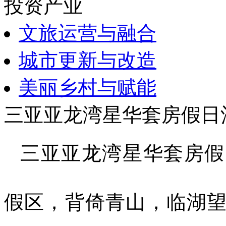
投资产业
文旅运营与融合
城市更新与改造
美丽乡村与赋能
三亚亚龙湾星华套房假日
三亚亚龙湾星华套房假
假区，背倚青山，临湖