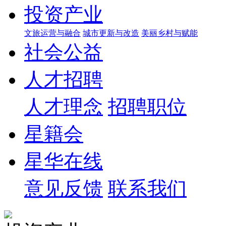
投资产业
文旅运营与融合
城市更新与改造
美丽乡村与赋能
社会公益
人才招聘
人才理念
招聘职位
星籍会
星华在线
意见反馈
联系我们