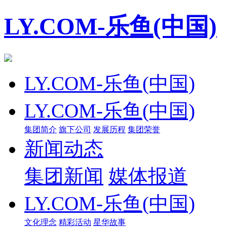
LY.COM-乐鱼(中国)
LY.COM-乐鱼(中国)
LY.COM-乐鱼(中国)
集团简介
旗下公司
发展历程
集团荣誉
新闻动态
集团新闻
媒体报道
LY.COM-乐鱼(中国)
文化理念
精彩活动
星华故事