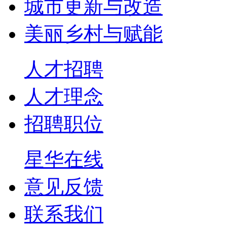
城市更新与改造
美丽乡村与赋能
人才招聘
人才理念
招聘职位
星华在线
意见反馈
联系我们