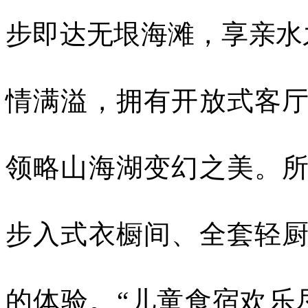
步即达无垠海滩，享亲水
情满溢，拥有开放式客
领略山海湖变幻之美。
步入式衣橱间、全套轻
的体验。“儿童食宿欢乐