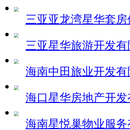
三亚亚龙湾星华套房
三亚星华旅游开发有
海南中田旅业开发有
海口星华房地产开发
海南星悦巢物业服务